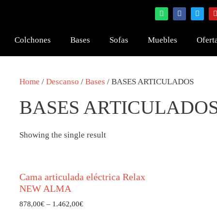
Colchones
Bases
Sofas
Muebles
Ofert
Home
/
Descanso
/
Bases
/ BASES ARTICULADOS
BASES ARTICULADO
Showing the single result
Cama articulada eléctrica Relax
NEW ALMA
878,00
€
–
1.462,00
€