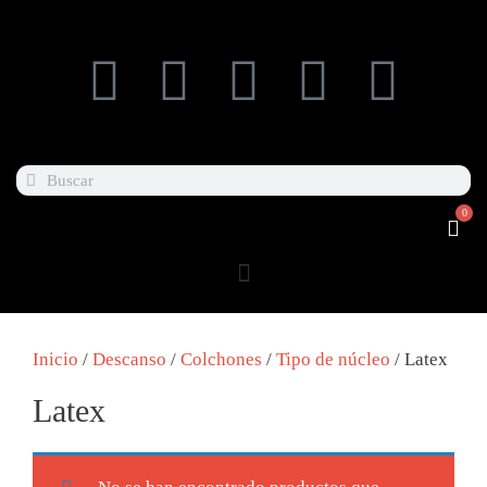
0
Inicio
/
Descanso
/
Colchones
/
Tipo de núcleo
/ Latex
Latex