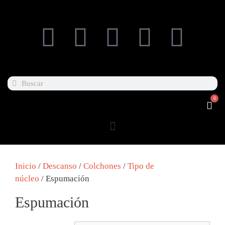
0
Inicio
/
Descanso
/
Colchones
/
Tipo de
núcleo
/ Espumación
Espumación