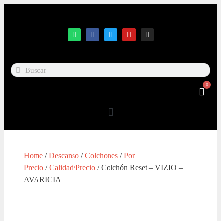
0
Home
/
Descanso
/
Colchones
/
Por
Precio
/
Calidad/Precio
/ Colchón Reset – VIZIO –
AVARICIA