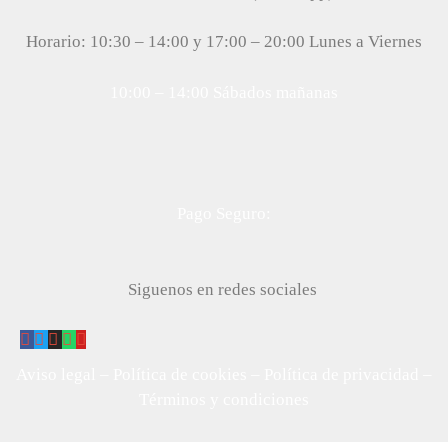
Horario: 10:30 – 14:00 y 17:00 – 20:00 Lunes a Viernes
10:00 – 14:00 Sábados mañanas
Pago Seguro:
Siguenos en redes sociales
Aviso legal
–
Política de cookies
–
Política de privacidad
–
Términos y condiciones