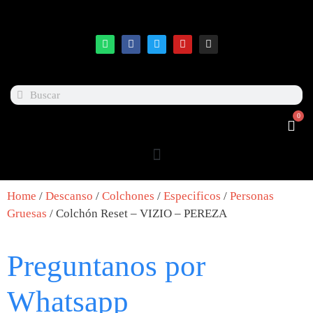
0
Home
/
Descanso
/
Colchones
/
Especificos
/
Personas
Gruesas
/ Colchón Reset – VIZIO – PEREZA
Preguntanos por
Whatsapp