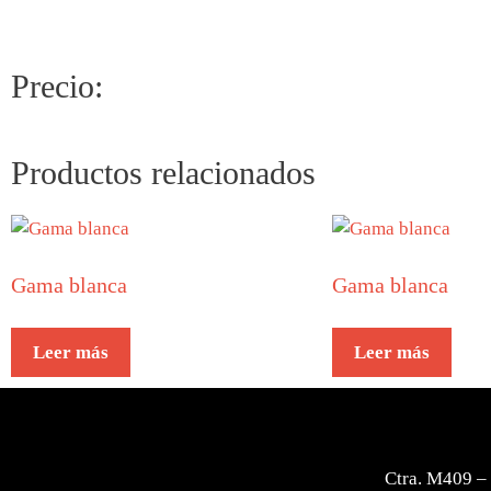
Precio:
Productos relacionados
Gama blanca
Gama blanca
Leer más
Leer más
Ctra. M409 –