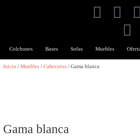
Colchones
Bases
Sofas
Muebles
Ofert
Inicio
/
Muebles
/
Cabeceros
/ Gama blanca
Gama blanca