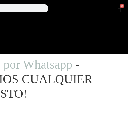
0
s por Whatsapp
-
MOS CUALQUIER
STO!