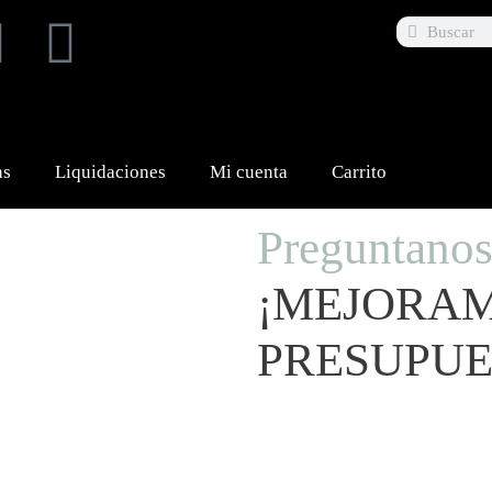
as
Liquidaciones
Mi cuenta
Carrito
Preguntano
¡MEJORA
PRESUPUE