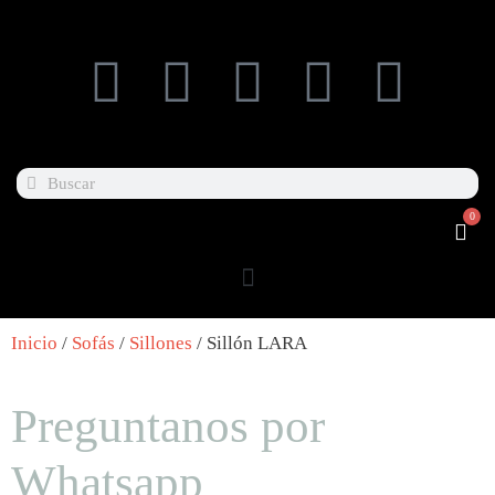
0
Inicio
/
Sofás
/
Sillones
/ Sillón LARA
Preguntanos por
Whatsapp