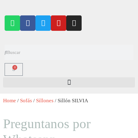
0
Home
/
Sofás
/
Sillones
/ Sillón SILVIA
Preguntanos por