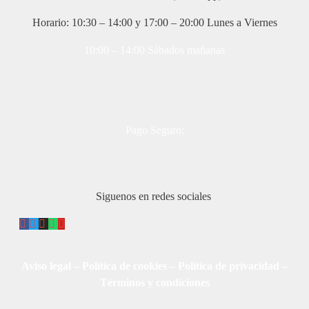
Horario: 10:30 – 14:00 y 17:00 – 20:00 Lunes a Viernes
10:00 – 14:00 Sábados mañanas
Pago Seguro:
Siguenos en redes sociales
Aviso legal
–
Política de cookies
–
Política de privacidad
–
Términos y condiciones