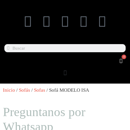
0
Inicio
/
Sofás
/
Sofas
/ Sofá MODELO ISA
Preguntanos por
Whatsapp