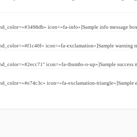
und_color=»#3498db» icon=»fa-info»]Sample info message bo
und_color=»#f1c40f» icon=»fa-exclamation»]Sample warning 
und_color=»#2ecc71″ icon=»fa-thumbs-o-up»]Sample success 
nd_color=»#e74c3c» icon=»fa-exclamation-triangle»]Sample e