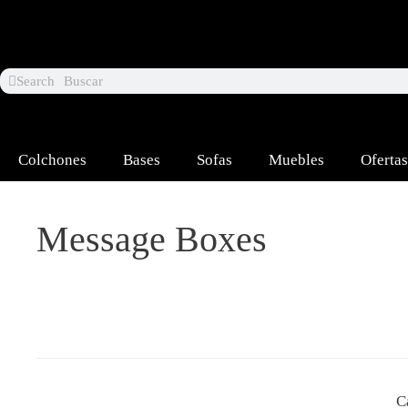
Saltar
al
contenido
Search
Colchones
Bases
Sofas
Muebles
Ofertas
Message Boxes
C